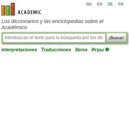
RU
EN
DE
FR
es-academic.com
Los diccionarios y las enciclopedias sobre el
Académico
¡Buscar!
interpretaciones
Traducciones
libros
Игры ⚽