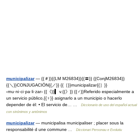
municipalizar
— {{＃}}{{LM M26834}}{{〓}} {{ConjM26834}}
{{＼}}CONJUGACIÓN{{／}} {{［}}municipalizar{{］}}
‹mu·ni·ci·pa·li·zar› {{《}}▍ v.{{》}} {{♂}}Referido especialmente a
un servicio público,{{♀}} asignarlo a un municipio o hacerlo
depender de él: • El servicio de… …
Diccionario de uso del español actual
con sinónimos y antónimos
municipalizar
— municipalisa municipaliser ; placer sous la
responsabilité d une commune …
Diccionari Personau e Evolutiu