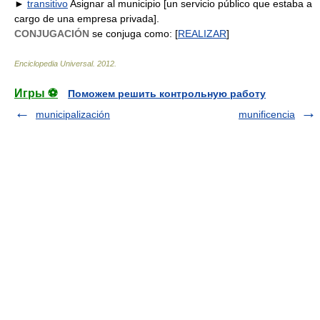
►
transitivo
Asignar al municipio [un servicio público que estaba a
cargo de una empresa privada].
CONJUGACIÓN
se conjuga como: [
REALIZAR
]
Enciclopedia Universal
.
2012
.
Игры ⚽
Поможем решить контрольную работу
municipalización
munificencia