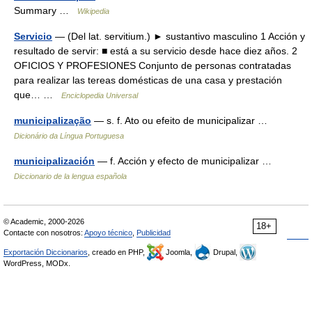
Summary …
Wikipedia
Servicio
— (Del lat. servitium.) ► sustantivo masculino 1 Acción y
resultado de servir: ■ está a su servicio desde hace diez años. 2
OFICIOS Y PROFESIONES Conjunto de personas contratadas
para realizar las tereas domésticas de una casa y prestación
que… …
Enciclopedia Universal
municipalização
— s. f. Ato ou efeito de municipalizar …
Dicionário da Língua Portuguesa
municipalización
— f. Acción y efecto de municipalizar …
Diccionario de la lengua española
© Academic, 2000-2026
18+
Contacte con nosotros:
Apoyo técnico
,
Publicidad
Exportación Diccionarios
, creado en PHP,
Joomla,
Drupal,
WordPress, MODx.